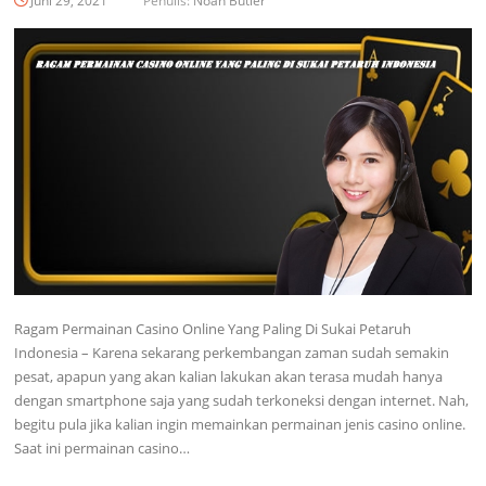
Juni 29, 2021
Penulis:
Noah Butler
Ragam Permainan Casino Online Yang Paling Di Sukai Petaruh
Indonesia – Karena sekarang perkembangan zaman sudah semakin
pesat, apapun yang akan kalian lakukan akan terasa mudah hanya
dengan smartphone saja yang sudah terkoneksi dengan internet. Nah,
begitu pula jika kalian ingin memainkan permainan jenis casino online.
Saat ini permainan casino…