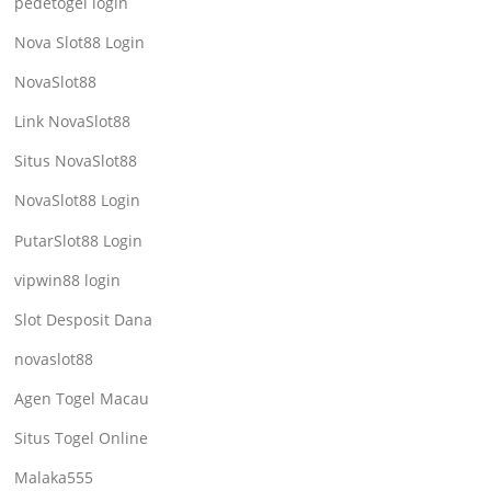
pedetogel login
Nova Slot88 Login
NovaSlot88
Link NovaSlot88
Situs NovaSlot88
NovaSlot88 Login
PutarSlot88 Login
vipwin88 login
Slot Desposit Dana
novaslot88
Agen Togel Macau
Situs Togel Online
Malaka555