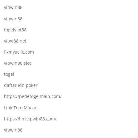
vipwin88
vipwin88
togelslot88
vipw88.net
fixmyacllc.com
vipwin88 slot
togel
daftar idn poker
https://pedetogelmain.com/
Link Toto Macau
https://linkvipwin88.com/
vipwin88