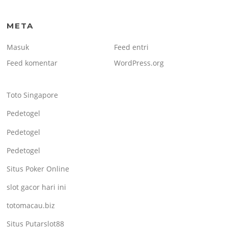
META
Masuk
Feed entri
Feed komentar
WordPress.org
Toto Singapore
Pedetogel
Pedetogel
Pedetogel
Situs Poker Online
slot gacor hari ini
totomacau.biz
Situs Putarslot88