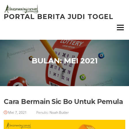
Lompat
ke
PORTAL BERITA JUDI TOGEL
konten
Menu
BULAN:
MEI 2021
Cara Bermain Sic Bo Untuk Pemula
Mei 7, 2021
Penulis:
Noah Butler