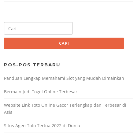
Cari
untuk:
POS-POS TERBARU
Panduan Lengkap Memahami Slot yang Mudah Dimainkan
Bermain Judi Togel Online Terbesar
Website Link Toto Online Gacor Terlengkap dan Terbesar di
Asia
Situs Agen Toto Tertua 2022 di Dunia