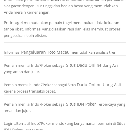
slot gacor dengan RTP tinggi dan hadiah besar yang memudahkan
Anda meraih kemenangan.
Pedetogel
memudahkan pemain togel menemukan data keluaran
tanpa ribet. Informasi yang disajikan rapi dan jelas membuat proses
pengecekan lebih efisien.
Pengeluaran Toto Macau
Informasi
memudahkan analisis tren.
Situs Dadu Online
Pemain menilai Indo7Poker sebagai
Uang Asli
yang aman dan jujur.
Dadu Online Uang Asli
Pemain memilih Indo7Poker sebagai Situs
karena proses transaksi cepat.
Situs IDN Poker
Pemain menilai Indo7Poker sebagai
Terpercaya yang
aman dan jujur.
Login alternatif Indo7Poker mendukung kenyamanan bermain di Situs
IDN Poker