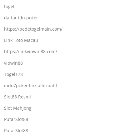
togel
daftar idn poker
https://pedetogelmain.com/
Link Toto Macau
https://linkvipwin88.com/
vipwin88
Togel178
indo7poker link alternatif
Slot88 Resmi
Slot Mahjong
PutarSlot88
PutarSlot88