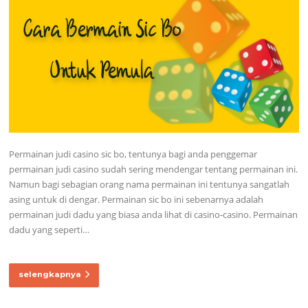
Permainan judi casino sic bo, tentunya bagi anda penggemar
permainan judi casino sudah sering mendengar tentang permainan ini.
Namun bagi sebagian orang nama permainan ini tentunya sangatlah
asing untuk di dengar. Permainan sic bo ini sebenarnya adalah
permainan judi dadu yang biasa anda lihat di casino-casino. Permainan
dadu yang seperti…
selengkapnya