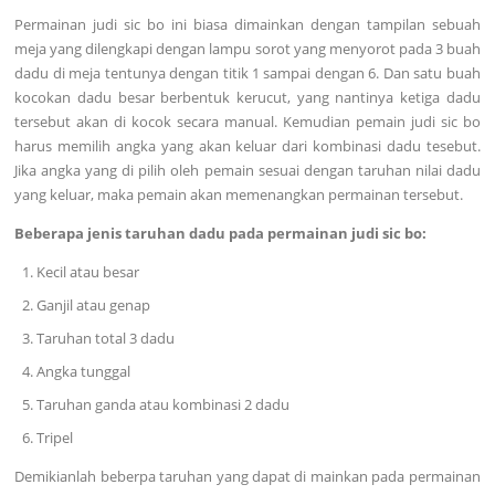
Permainan judi sic bo ini biasa dimainkan dengan tampilan sebuah
meja yang dilengkapi dengan lampu sorot yang menyorot pada 3 buah
dadu di meja tentunya dengan titik 1 sampai dengan 6. Dan satu buah
kocokan dadu besar berbentuk kerucut, yang nantinya ketiga dadu
tersebut akan di kocok secara manual. Kemudian pemain judi sic bo
harus memilih angka yang akan keluar dari kombinasi dadu tesebut.
Jika angka yang di pilih oleh pemain sesuai dengan taruhan nilai dadu
yang keluar, maka pemain akan memenangkan permainan tersebut.
Beberapa jenis taruhan dadu pada permainan judi sic bo:
Kecil atau besar
Ganjil atau genap
Taruhan total 3 dadu
Angka tunggal
Taruhan ganda atau kombinasi 2 dadu
Tripel
Demikianlah beberpa taruhan yang dapat di mainkan pada permainan