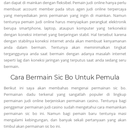
dan dapat di mainkan dengan fleksibel. Pemain judi online hanya perlu
membuat account member pada situs agen judi online terpercaya
yang menyediakan jenis permainan yang ingin di mainkan. Namun
tentunya pemain judi online harus menyiapkan perangkat elektronik
berupa smartphone, laptop, ataupun komputer yang terkoneksi
dengan koneksi internet yang berjaringan stabil. Hal tersebut karena
dengan stabilnya koneksi internet anda akan membuat kenyamanan
anda dalam bermain. Tentunya akan meminimalkan tingkat
terganggunya anda saat bermain dengan adanya masalah internet
seperti lag dan koneksi jaringan yang terputus saat anda sedang seru
bermain.
Cara Bermain Sic Bo Untuk Pemula
Berikut ini saya akan membahas mengenai permainan sic bo.
Permainan dadu terkenal yang sangatlah populer di lingkup
permainan judi online berjeniskan permainan casino. Tentunya bagi
penggemar permainan judi casino sudah mengetahui cara memainkan
permainan sic bo ini. Namun bagi pemain baru tentunya masi
mengalami kebingungan, dan banyak sekali pertanyaan yang akan
timbul akan permainan sic bo ini.