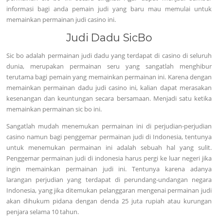
informasi bagi anda pemain judi yang baru mau memulai untuk
memainkan permainan judi casino ini.
Judi Dadu SicBo
Sic bo adalah permainan judi dadu yang terdapat di casino di seluruh
dunia, merupakan permainan seru yang sangatlah menghibur
terutama bagi pemain yang memainkan permainan ini. Karena dengan
memainkan permainan dadu judi casino ini, kalian dapat merasakan
kesenangan dan keuntungan secara bersamaan. Menjadi satu ketika
memainkan permainan sic bo ini.
Sangatlah mudah menemukan permainan ini di perjudian-perjudian
casino namun bagi penggemar permainan judi di Indonesia, tentunya
untuk menemukan permainan ini adalah sebuah hal yang sulit.
Penggemar permainan judi di indonesia harus pergi ke luar negeri jika
ingin memainkan permainan judi ini. Tentunya karena adanya
larangan perjudian yang terdapat di perundang-undangan negara
Indonesia, yang jika ditemukan pelanggaran mengenai permainan judi
akan dihukum pidana dengan denda 25 juta rupiah atau kurungan
penjara selama 10 tahun.