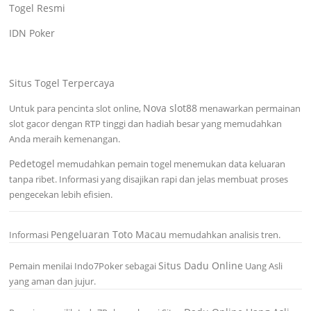
Togel Resmi
IDN Poker
Situs Togel Terpercaya
Nova slot88
Untuk para pencinta slot online,
menawarkan permainan
slot gacor dengan RTP tinggi dan hadiah besar yang memudahkan
Anda meraih kemenangan.
Pedetogel
memudahkan pemain togel menemukan data keluaran
tanpa ribet. Informasi yang disajikan rapi dan jelas membuat proses
pengecekan lebih efisien.
Pengeluaran Toto Macau
Informasi
memudahkan analisis tren.
Situs Dadu Online
Pemain menilai Indo7Poker sebagai
Uang Asli
yang aman dan jujur.