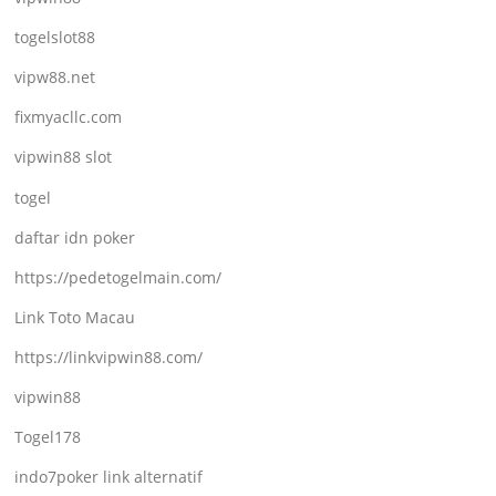
togelslot88
vipw88.net
fixmyacllc.com
vipwin88 slot
togel
daftar idn poker
https://pedetogelmain.com/
Link Toto Macau
https://linkvipwin88.com/
vipwin88
Togel178
indo7poker link alternatif