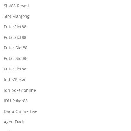
Slot88 Resmi
Slot Mahjong
PutarSlot88
PutarSlot88
Putar Slot88
Putar Slot88
PutarSlot88
Indo7Poker
idn poker online
IDN Poker88
Dadu Online Live
Agen Dadu