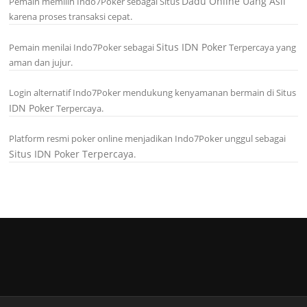
Dadu Online Uang Asli
Pemain memilih Indo7Poker sebagai Situs
karena proses transaksi cepat.
Situs IDN Poker
Pemain menilai Indo7Poker sebagai
Terpercaya yang
aman dan jujur.
Login alternatif Indo7Poker mendukung kenyamanan bermain di Situs
IDN Poker
Terpercaya.
Platform resmi poker online menjadikan Indo7Poker unggul sebagai
Situs IDN Poker Terpercaya
.