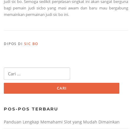
judi sic bo. Semoga sedikit penjelasan singkat ini akan sangat berguna
bagi pemain judi sicbo yang masi awam dan baru mau bergabung
memainkan permainan judi sic bo ini.
DIPOS DI
SIC BO
Cari
untuk:
POS-POS TERBARU
Panduan Lengkap Memahami Slot yang Mudah Dimainkan