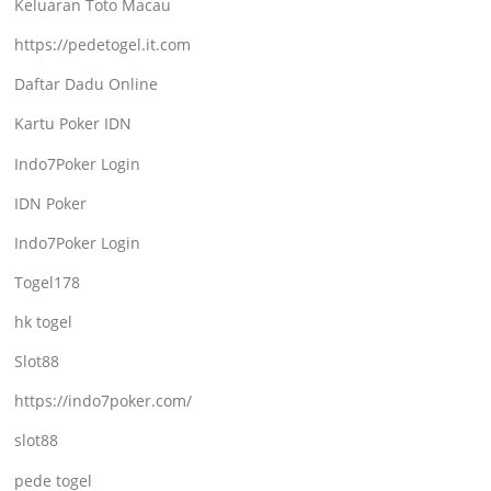
Keluaran Toto Macau
https://pedetogel.it.com
Daftar Dadu Online
Kartu Poker IDN
Indo7Poker Login
IDN Poker
Indo7Poker Login
Togel178
hk togel
Slot88
https://indo7poker.com/
slot88
pede togel