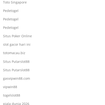
Toto Singapore
Pedetogel
Pedetogel
Pedetogel
Situs Poker Online
slot gacor hari ini
totomacau.biz
Situs Putarslot88
Situs Putarslot88
gasvipwin88.com
vipwin88
togelslot88
piala dunia 2026