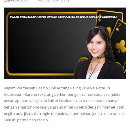
Juni 29, 2021
Penulis:
Noah Butler
Ragam Permainan Casino Online Yang Paling Di Sukai Petaruh
Indonesia – Karena sekarang perkembangan zaman sudah semakin
pesat, apapun yang akan kalian lakukan akan terasa mudah hanya
dengan smartphone saja yang sudah terkoneksi dengan internet. Nah,
begitu pula jika kalian ingin memainkan permainan jenis casino online.
Saat ini permainan casino…