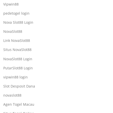
Vipwin88
pedetogel login
Nova Slot88 Login
NovaSlot88
Link NovaSlot88
Situs NovaSlot88
NovaSlot88 Login
PutarSlot88 Login
vipwin88 login
Slot Desposit Dana
novaslot88
Agen Togel Macau