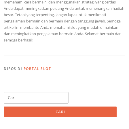
memahami cara bermain, dan menggunakan strategi yang cerdas,
Anda dapat meningkatkan peluang Anda untuk memenangkan hadiah
besar. Tetapi yang terpenting, jangan lupa untuk menikmati
pengalaman bermain dan bermain dengan tanggung jawab. Semoga
artikel ini membantu Anda memahami slot yang mudah dimainkan
dan meningkatkan pengalaman bermain Anda. Selamat bermain dan
semoga berhasil!
DIPOS DI
PORTAL SLOT
Cari
untuk: