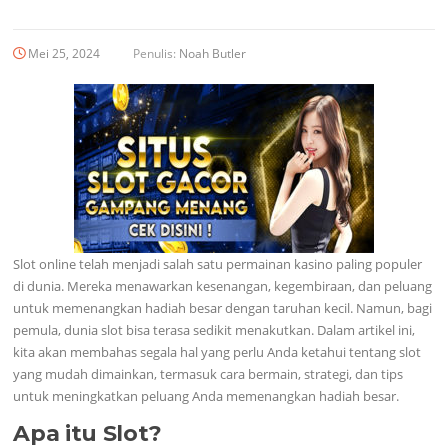
Mei 25, 2024
Penulis:
Noah Butler
Slot online telah menjadi salah satu permainan kasino paling populer
di dunia. Mereka menawarkan kesenangan, kegembiraan, dan peluang
untuk memenangkan hadiah besar dengan taruhan kecil. Namun, bagi
pemula, dunia slot bisa terasa sedikit menakutkan. Dalam artikel ini,
kita akan membahas segala hal yang perlu Anda ketahui tentang slot
yang mudah dimainkan, termasuk cara bermain, strategi, dan tips
untuk meningkatkan peluang Anda memenangkan hadiah besar.
Apa itu Slot?