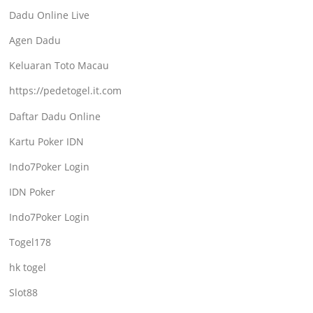
Dadu Online Live
Agen Dadu
Keluaran Toto Macau
https://pedetogel.it.com
Daftar Dadu Online
Kartu Poker IDN
Indo7Poker Login
IDN Poker
Indo7Poker Login
Togel178
hk togel
Slot88