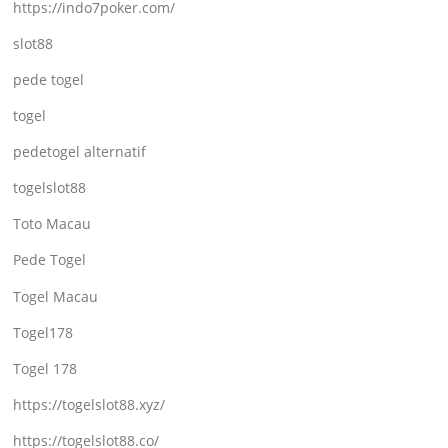
https://indo7poker.com/
slot88
pede togel
togel
pedetogel alternatif
togelslot88
Toto Macau
Pede Togel
Togel Macau
Togel178
Togel 178
https://togelslot88.xyz/
https://togelslot88.co/