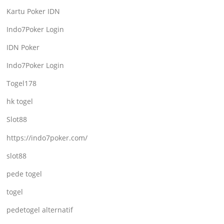
Kartu Poker IDN
Indo7Poker Login
IDN Poker
Indo7Poker Login
Togel178
hk togel
Slot88
https://indo7poker.com/
slot88
pede togel
togel
pedetogel alternatif