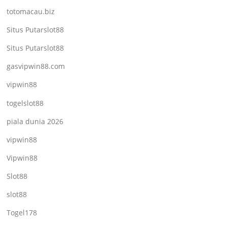
totomacau.biz
Situs Putarslot88
Situs Putarslot88
gasvipwin88.com
vipwin88
togelslot88
piala dunia 2026
vipwin88
Vipwin88
Slot88
slot88
Togel178