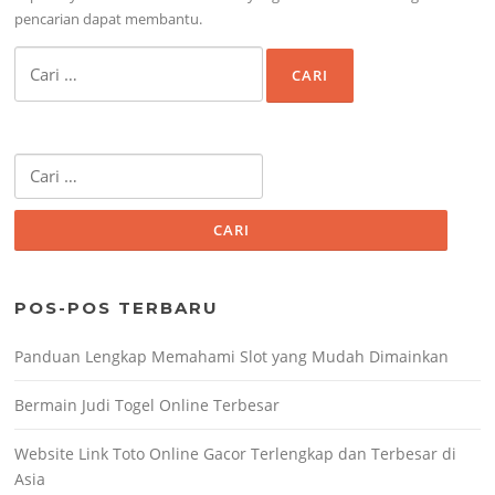
pencarian dapat membantu.
Cari
untuk:
Cari
untuk:
POS-POS TERBARU
Panduan Lengkap Memahami Slot yang Mudah Dimainkan
Bermain Judi Togel Online Terbesar
Website Link Toto Online Gacor Terlengkap dan Terbesar di
Asia