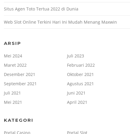
Situs Agen Toto Tertua 2022 di Dunia
Web Slot Online Terkini Hari Ini Mudah Menang Maxwin
ARSIP
Mei 2024
Juli 2023
Maret 2022
Februari 2022
Desember 2021
Oktober 2021
September 2021
Agustus 2021
Juli 2021
Juni 2021
Mei 2021
April 2021
KATEGORI
Portal Casino
Portal Slot