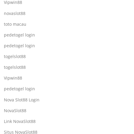
Vipwin88
novaslot88
toto macau
pedetogel login
pedetogel login
togelslot88
togelslot88
Vipwin88
pedetogel login
Nova Slot88 Login
NovaSlot88
Link NovaSlot88
Situs NovaSlot88