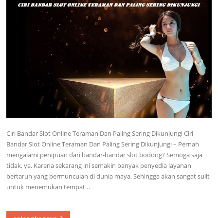
Ciri Bandar Slot Online Teraman Dan Paling Sering Dikunjungi Ciri
Bandar Slot Online Teraman Dan Paling Sering Dikunjungi – Pernah
mengalami penipuan dari bandar-bandar slot bodong? Semoga saja
tidak, ya. Karena sekarang ini semakin banyak penyedia layanan
bertaruh yang bermunculan di dunia maya. Sehingga akan sangat sulit
untuk menemukan tempat…