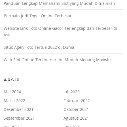
Panduan Lengkap Memahami Slot yang Mudah Dimainkan
Bermain Judi Togel Online Terbesar
Website Link Toto Online Gacor Terlengkap dan Terbesar di
Asia
Situs Agen Toto Tertua 2022 di Dunia
Web Slot Online Terkini Hari Ini Mudah Menang Maxwin
ARSIP
Mei 2024
Juli 2023
Maret 2022
Februari 2022
Desember 2021
Oktober 2021
September 2021
Agustus 2021
Juli 2021
Juni 2021