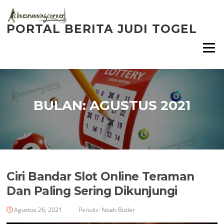
Lompat
ke
PORTAL BERITA JUDI TOGEL
konten
Menu
BULAN:
AGUSTUS 2021
Ciri Bandar Slot Online Teraman
Dan Paling Sering Dikunjungi
Agustus 26, 2021
Penulis:
Noah Butler