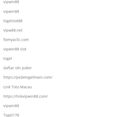
vipwin88
vipwin88
togelslot88
vipw88.net
fixmyacllc.com
vipwin88 slot
togel
daftar idn poker
https://pedetogelmain.com/
Link Toto Macau
https://linkvipwin88.com/
vipwin88
Togel178