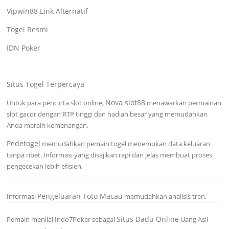
Vipwin88 Link Alternatif
Togel Resmi
IDN Poker
Situs Togel Terpercaya
Nova slot88
Untuk para pencinta slot online,
menawarkan permainan
slot gacor dengan RTP tinggi dan hadiah besar yang memudahkan
Anda meraih kemenangan.
Pedetogel
memudahkan pemain togel menemukan data keluaran
tanpa ribet. Informasi yang disajikan rapi dan jelas membuat proses
pengecekan lebih efisien.
Pengeluaran Toto Macau
Informasi
memudahkan analisis tren.
Situs Dadu Online
Pemain menilai Indo7Poker sebagai
Uang Asli