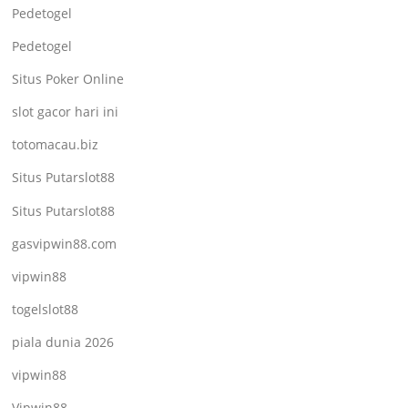
Pedetogel
Pedetogel
Situs Poker Online
slot gacor hari ini
totomacau.biz
Situs Putarslot88
Situs Putarslot88
gasvipwin88.com
vipwin88
togelslot88
piala dunia 2026
vipwin88
Vipwin88