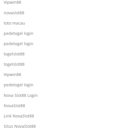
Vipwin88
novaslot88
toto macau
pedetogel login
pedetogel login
togelslot88
togelslot88
Vipwin88
pedetogel login
Nova Slot88 Login
NovaSlot88
Link NovaSlot88
Situs NovaSlot88