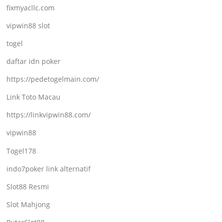
fixmyacllc.com
vipwin88 slot
togel
daftar idn poker
https://pedetogelmain.com/
Link Toto Macau
https://linkvipwin88.com/
vipwin88
Togel178
indo7poker link alternatif
Slot88 Resmi
Slot Mahjong