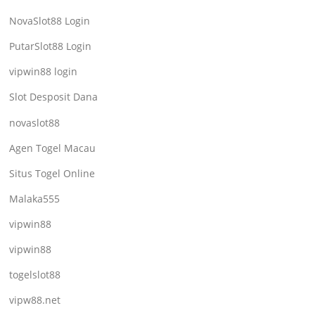
NovaSlot88 Login
PutarSlot88 Login
vipwin88 login
Slot Desposit Dana
novaslot88
Agen Togel Macau
Situs Togel Online
Malaka555
vipwin88
vipwin88
togelslot88
vipw88.net