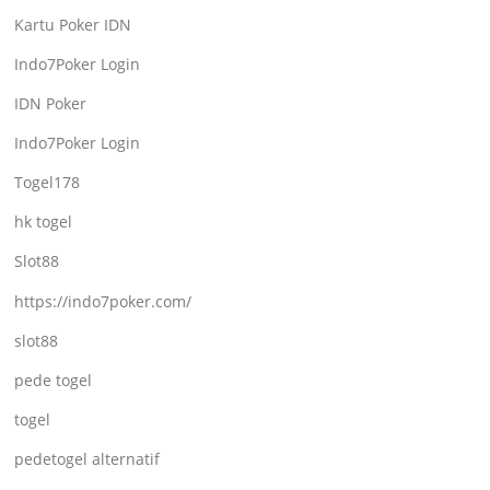
Kartu Poker IDN
Indo7Poker Login
IDN Poker
Indo7Poker Login
Togel178
hk togel
Slot88
https://indo7poker.com/
slot88
pede togel
togel
pedetogel alternatif