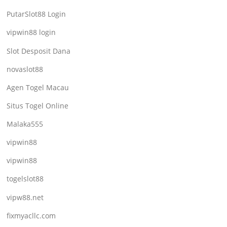
PutarSlot88 Login
vipwin88 login
Slot Desposit Dana
novaslot88
Agen Togel Macau
Situs Togel Online
Malaka555
vipwin88
vipwin88
togelslot88
vipw88.net
fixmyacllc.com