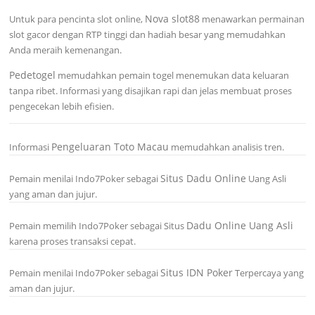
Nova slot88
Untuk para pencinta slot online,
menawarkan permainan
slot gacor dengan RTP tinggi dan hadiah besar yang memudahkan
Anda meraih kemenangan.
Pedetogel
memudahkan pemain togel menemukan data keluaran
tanpa ribet. Informasi yang disajikan rapi dan jelas membuat proses
pengecekan lebih efisien.
Pengeluaran Toto Macau
Informasi
memudahkan analisis tren.
Situs Dadu Online
Pemain menilai Indo7Poker sebagai
Uang Asli
yang aman dan jujur.
Dadu Online Uang Asli
Pemain memilih Indo7Poker sebagai Situs
karena proses transaksi cepat.
Situs IDN Poker
Pemain menilai Indo7Poker sebagai
Terpercaya yang
aman dan jujur.