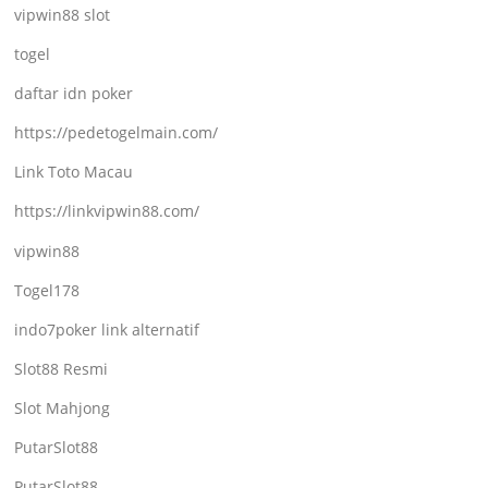
vipwin88 slot
togel
daftar idn poker
https://pedetogelmain.com/
Link Toto Macau
https://linkvipwin88.com/
vipwin88
Togel178
indo7poker link alternatif
Slot88 Resmi
Slot Mahjong
PutarSlot88
PutarSlot88