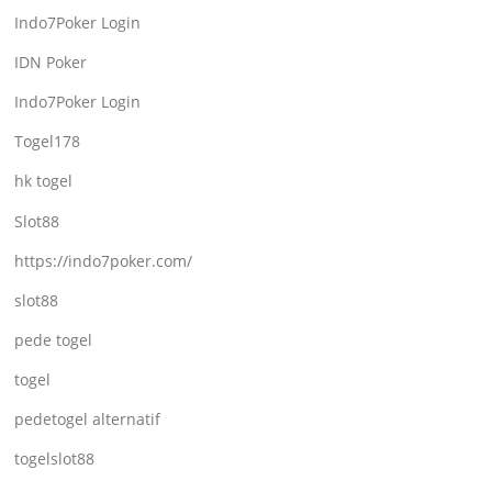
Indo7Poker Login
IDN Poker
Indo7Poker Login
Togel178
hk togel
Slot88
https://indo7poker.com/
slot88
pede togel
togel
pedetogel alternatif
togelslot88