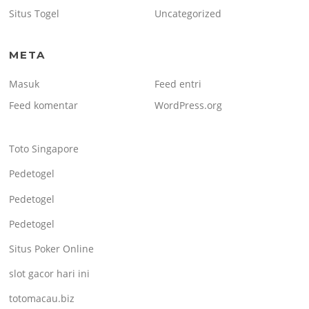
Situs Togel
Uncategorized
META
Masuk
Feed entri
Feed komentar
WordPress.org
Toto Singapore
Pedetogel
Pedetogel
Pedetogel
Situs Poker Online
slot gacor hari ini
totomacau.biz