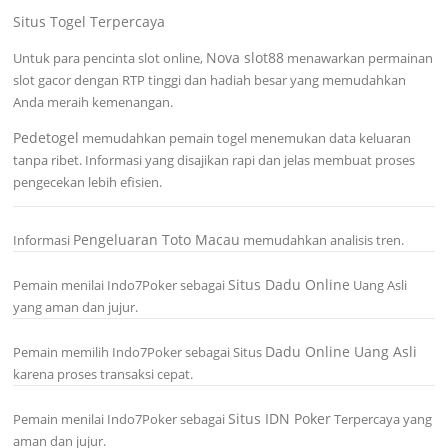
Situs Togel Terpercaya
Nova slot88
Untuk para pencinta slot online,
menawarkan permainan
slot gacor dengan RTP tinggi dan hadiah besar yang memudahkan
Anda meraih kemenangan.
Pedetogel
memudahkan pemain togel menemukan data keluaran
tanpa ribet. Informasi yang disajikan rapi dan jelas membuat proses
pengecekan lebih efisien.
Pengeluaran Toto Macau
Informasi
memudahkan analisis tren.
Situs Dadu Online
Pemain menilai Indo7Poker sebagai
Uang Asli
yang aman dan jujur.
Dadu Online Uang Asli
Pemain memilih Indo7Poker sebagai Situs
karena proses transaksi cepat.
Situs IDN Poker
Pemain menilai Indo7Poker sebagai
Terpercaya yang
aman dan jujur.