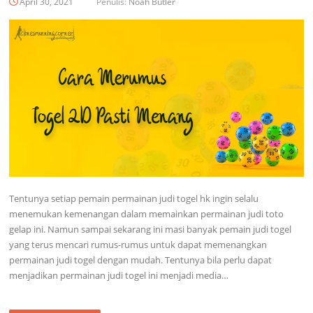
April 30, 2021
Penulis:
Noah Butler
Tentunya setiap pemain permainan judi togel hk ingin selalu
menemukan kemenangan dalam memainkan permainan judi toto
gelap ini. Namun sampai sekarang ini masi banyak pemain judi togel
yang terus mencari rumus-rumus untuk dapat memenangkan
permainan judi togel dengan mudah. Tentunya bila perlu dapat
menjadikan permainan judi togel ini menjadi media…