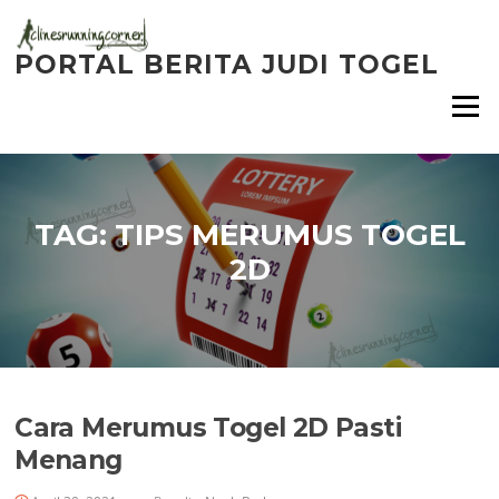
Lompat
ke
PORTAL BERITA JUDI TOGEL
konten
Menu
TAG:
TIPS MERUMUS TOGEL
2D
Cara Merumus Togel 2D Pasti
Menang