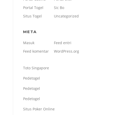
Portal Togel
Sic Bo
Situs Togel
Uncategorized
META
Masuk
Feed entri
Feed komentar
WordPress.org
Toto Singapore
Pedetogel
Pedetogel
Pedetogel
Situs Poker Online