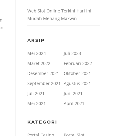
Web Slot Online Terkini Hari Ini
Mudah Menang Maxwin
an
an
ARSIP
Mei 2024
Juli 2023
Maret 2022
Februari 2022
Desember 2021
Oktober 2021
September 2021
Agustus 2021
Juli 2021
Juni 2021
Mei 2021
April 2021
KATEGORI
Portal Casino
Portal Slot