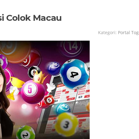
si Colok Macau
Kategori:
Portal Tog