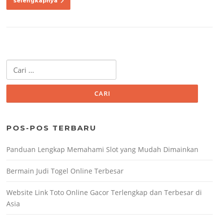
selengkapnya
Cari
untuk:
POS-POS TERBARU
Panduan Lengkap Memahami Slot yang Mudah Dimainkan
Bermain Judi Togel Online Terbesar
Website Link Toto Online Gacor Terlengkap dan Terbesar di
Asia