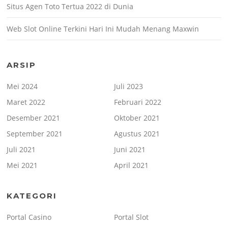
Situs Agen Toto Tertua 2022 di Dunia
Web Slot Online Terkini Hari Ini Mudah Menang Maxwin
ARSIP
Mei 2024
Juli 2023
Maret 2022
Februari 2022
Desember 2021
Oktober 2021
September 2021
Agustus 2021
Juli 2021
Juni 2021
Mei 2021
April 2021
KATEGORI
Portal Casino
Portal Slot