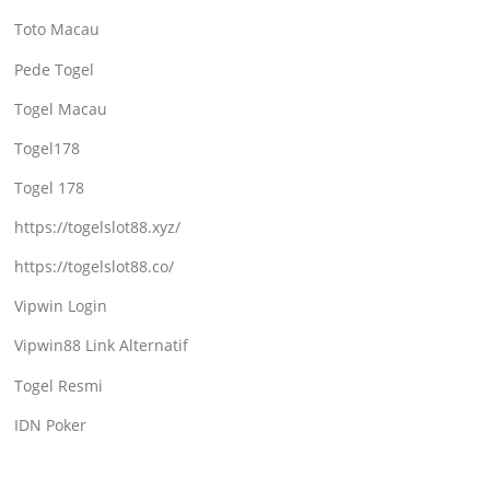
Toto Macau
Pede Togel
Togel Macau
Togel178
Togel 178
https://togelslot88.xyz/
https://togelslot88.co/
Vipwin Login
Vipwin88 Link Alternatif
Togel Resmi
IDN Poker