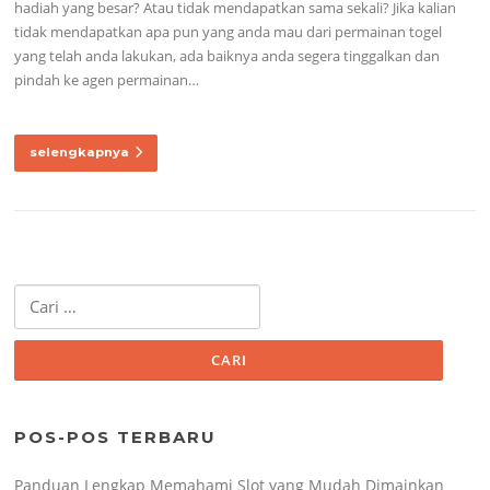
hadiah yang besar? Atau tidak mendapatkan sama sekali? Jika kalian
tidak mendapatkan apa pun yang anda mau dari permainan togel
yang telah anda lakukan, ada baiknya anda segera tinggalkan dan
pindah ke agen permainan…
selengkapnya
Cari
untuk:
POS-POS TERBARU
Panduan Lengkap Memahami Slot yang Mudah Dimainkan