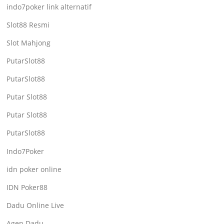
indo7poker link alternatif
Slot88 Resmi
Slot Mahjong
PutarSlot88
PutarSlot88
Putar Slot88
Putar Slot88
PutarSlot88
Indo7Poker
idn poker online
IDN Poker88
Dadu Online Live
Agen Dadu