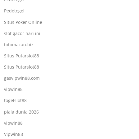
Pedetogel
Situs Poker Online
slot gacor hari ini
totomacau.biz
Situs Putarslot88
Situs Putarslot88
gasvipwin88.com
vipwin88
togelslot88
piala dunia 2026
vipwin88
Vipwin88