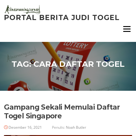
Lompat
ke
PORTAL BERITA JUDI TOGEL
konten
Menu
TAG:
CARA DAFTAR TOGEL
Gampang Sekali Memulai Daftar
Togel Singapore
Desember 16, 2021
Penulis:
Noah Butler