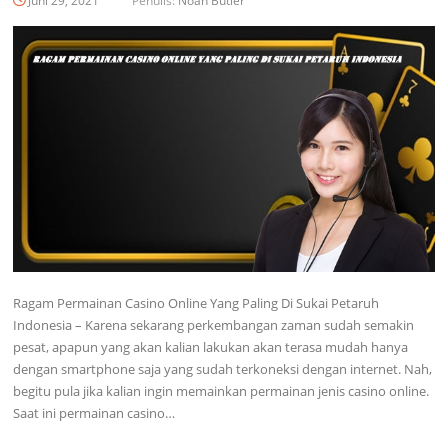
Juni 29, 2021
Penulis:
Noah Butler
Ragam Permainan Casino Online Yang Paling Di Sukai Petaruh
Indonesia – Karena sekarang perkembangan zaman sudah semakin
pesat, apapun yang akan kalian lakukan akan terasa mudah hanya
dengan smartphone saja yang sudah terkoneksi dengan internet. Nah,
begitu pula jika kalian ingin memainkan permainan jenis casino online.
Saat ini permainan casino…