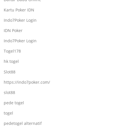
Kartu Poker IDN
Indo7Poker Login
IDN Poker
Indo7Poker Login
Togel178
hk togel
Slot88
https://indo7poker.com/
slot88
pede togel
togel
pedetogel alternatif