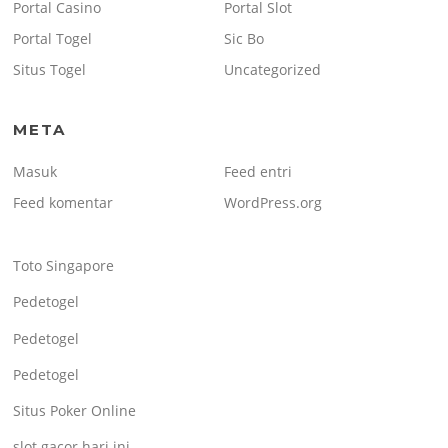
Portal Casino
Portal Slot
Portal Togel
Sic Bo
Situs Togel
Uncategorized
META
Masuk
Feed entri
Feed komentar
WordPress.org
Toto Singapore
Pedetogel
Pedetogel
Pedetogel
Situs Poker Online
slot gacor hari ini