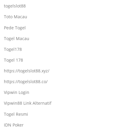
togelslot88
Toto Macau
Pede Togel
Togel Macau
Togel178
Togel 178
https://togelslot88.xyz/
https://togelslot88.co/
Vipwin Login
Vipwin88 Link Alternatif
Togel Resmi
IDN Poker