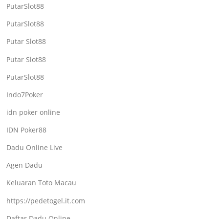
PutarSlot88
PutarSlot88
Putar Slot88
Putar Slot88
PutarSlot88
Indo7Poker
idn poker online
IDN Poker88
Dadu Online Live
Agen Dadu
Keluaran Toto Macau
https://pedetogel.it.com
Daftar Dadu Online