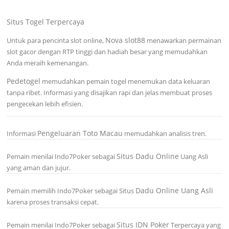
Situs Togel Terpercaya
Nova slot88
Untuk para pencinta slot online,
menawarkan permainan
slot gacor dengan RTP tinggi dan hadiah besar yang memudahkan
Anda meraih kemenangan.
Pedetogel
memudahkan pemain togel menemukan data keluaran
tanpa ribet. Informasi yang disajikan rapi dan jelas membuat proses
pengecekan lebih efisien.
Pengeluaran Toto Macau
Informasi
memudahkan analisis tren.
Situs Dadu Online
Pemain menilai Indo7Poker sebagai
Uang Asli
yang aman dan jujur.
Dadu Online Uang Asli
Pemain memilih Indo7Poker sebagai Situs
karena proses transaksi cepat.
Situs IDN Poker
Pemain menilai Indo7Poker sebagai
Terpercaya yang