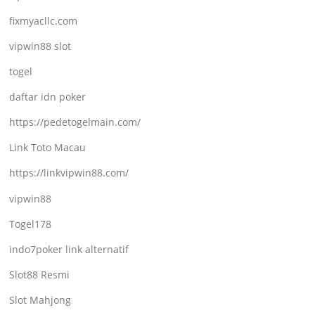
fixmyacllc.com
vipwin88 slot
togel
daftar idn poker
https://pedetogelmain.com/
Link Toto Macau
https://linkvipwin88.com/
vipwin88
Togel178
indo7poker link alternatif
Slot88 Resmi
Slot Mahjong