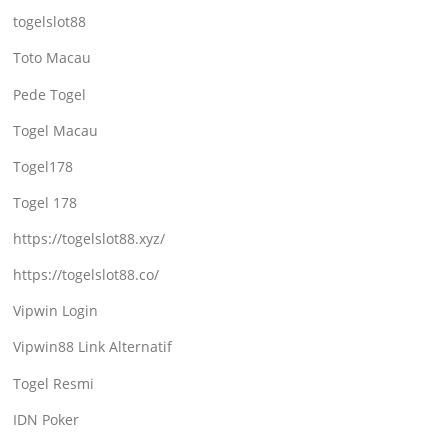
togelslot88
Toto Macau
Pede Togel
Togel Macau
Togel178
Togel 178
https://togelslot88.xyz/
https://togelslot88.co/
Vipwin Login
Vipwin88 Link Alternatif
Togel Resmi
IDN Poker