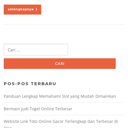
selengkapnya
Cari
untuk:
POS-POS TERBARU
Panduan Lengkap Memahami Slot yang Mudah Dimainkan
Bermain Judi Togel Online Terbesar
Website Link Toto Online Gacor Terlengkap dan Terbesar di
Asia