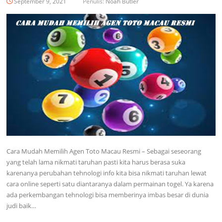
September 9, 2021
Penulis:
Noah Butler
Cara Mudah Memilih Agen Toto Macau Resmi – Sebagai seseorang
yang telah lama nikmati taruhan pasti kita harus berasa suka
karenanya perubahan tehnologi info kita bisa nikmati taruhan lewat
cara online seperti satu diantaranya dalam permainan togel. Ya karena
ada perkembangan tehnologi bisa memberinya imbas besar di dunia
judi baik…