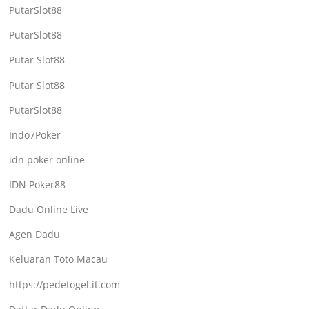
PutarSlot88
PutarSlot88
Putar Slot88
Putar Slot88
PutarSlot88
Indo7Poker
idn poker online
IDN Poker88
Dadu Online Live
Agen Dadu
Keluaran Toto Macau
https://pedetogel.it.com